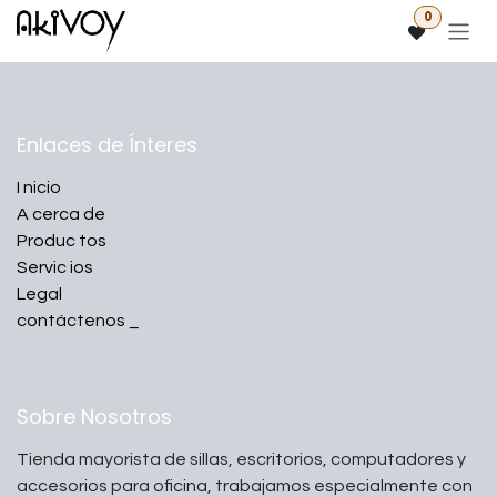
Ir al contenido
0
Enlaces de Ínteres
I
nicio
A
cerca de
Produc
tos
Servic
ios
Legal
contáctenos
_
Sobre Nosotros
Tienda mayorista de sillas, escritorios, computadores y
accesorios para oficina, trabajamos especialmente con