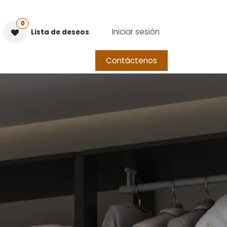
0
Iniciar sesión
Lista de deseos
Contáctenos
​MUEBLES HOGAR
Garantías
Foro
Blog
ingrese para ver