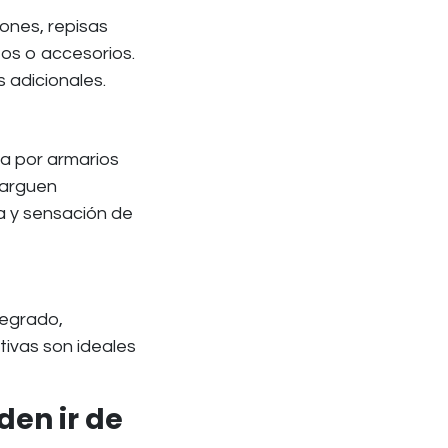
jones, repisas
tos o accesorios.
 adicionales.
ta por armarios
carguen
ra y sensación de
tegrado,
tivas son ideales
den ir de