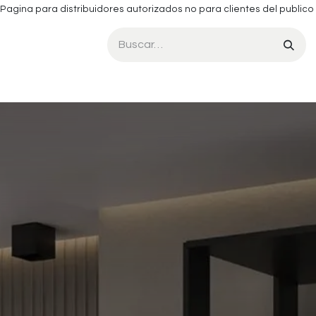
Pagina para distribuidores autorizados no para clientes del publico
​SILLAS DE RESTAURANTE
​DORMITORIO
​MUEBLES TV