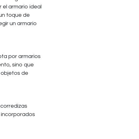
 el armario ideal
 un toque de
egir un armario
pta por armarios
ento, sino que
 objetos de
 corredizas
 incorporados