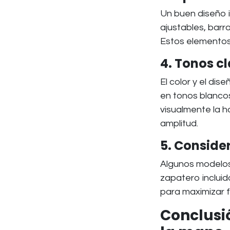
Un buen diseño i
ajustables, barr
Estos elementos
4. Tonos c
El color y el di
en tonos blancos
visualmente la h
amplitud.
5. Conside
Algunos modelos 
zapatero incluid
para maximizar 
Conclusió