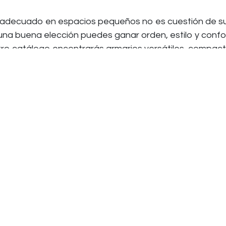
io adecuado en espacios pequeños no es cuestión de su
una buena elección puedes ganar orden, estilo y confort
tro catálogo encontrarás armarios versátiles, compact
ombinan con cualquier decoración moderna.
biente acogedor y elegante