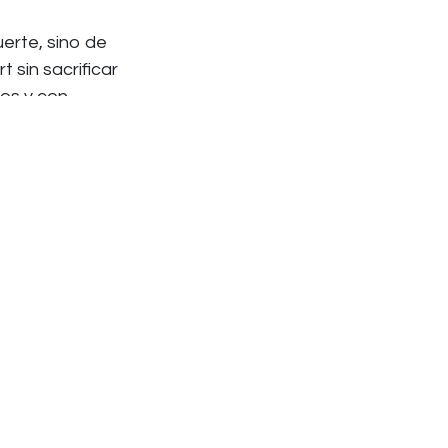
erte, sino de
 sin sacrificar
os y con