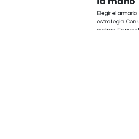
la mano
Elegir el armar
estrategia. Con 
metros. En nues
acabados que c
en
Creando un am