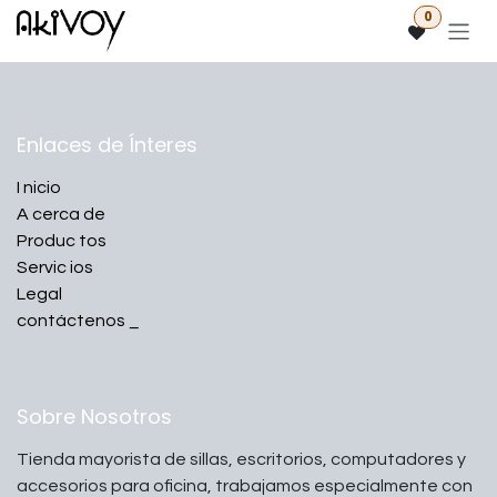
Ir al contenido
0
Enlaces de Ínteres
I
nicio
A
cerca de
Produc
tos
Servic
ios
Legal
contáctenos
_
Sobre Nosotros
Tienda mayorista de sillas, escritorios, computadores y
accesorios para oficina, trabajamos especialmente con