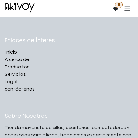
Ir al contenido
0
Enlaces de Ínteres
I
nicio
A
cerca de
Produc
tos
Servic
ios
Legal
contáctenos
_
Sobre Nosotros
Tienda mayorista de sillas, escritorios, computadores y
accesorios para oficina, trabajamos especialmente con