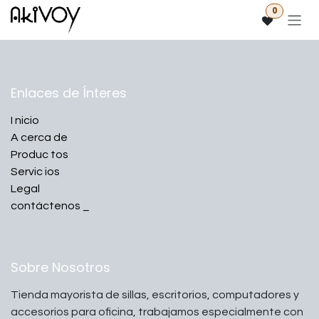
Ir al contenido
0
Enlaces de Ínteres
I
nicio
A
cerca de
Produc
tos
Servic
ios
Legal
contáctenos
_
Sobre Nosotros
Tienda mayorista de sillas, escritorios, computadores y
accesorios para oficina, trabajamos especialmente con