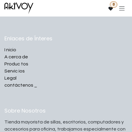
Ir al contenido
0
Enlaces de Ínteres
I
nicio
A
cerca de
Produc
tos
Servic
ios
Legal
contáctenos
_
Sobre Nosotros
Tienda mayorista de sillas, escritorios, computadores y
accesorios para oficina, trabajamos especialmente con