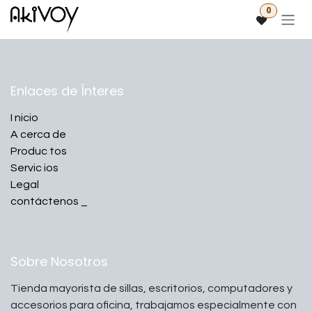
Ir al contenido
0
Enlaces de Ínteres
I
nicio
A
cerca de
Produc
tos
Servic
ios
Legal
contáctenos
_
Sobre Nosotros
Tienda mayorista de sillas, escritorios, computadores y
accesorios para oficina, trabajamos especialmente con